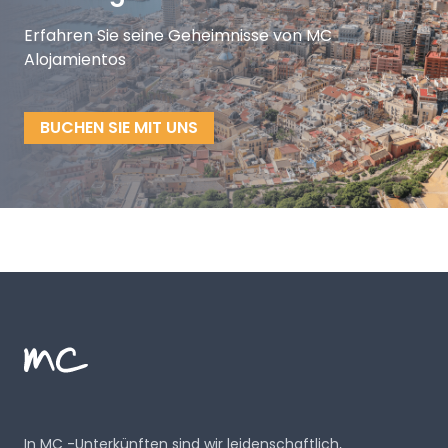
Erfahren Sie seine Geheimnisse von MC
Alojamientos
BUCHEN SIE MIT UNS
Footer
MC Alojamientos
In MC -Unterkünften sind wir leidenschaftlich,