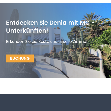
Entdecken Sie Denia mit MC -
Unterkünften!
Erkunden Sie die Küste und unsere Zimmer
BUCHUNG
Footer
MC Alojamientos