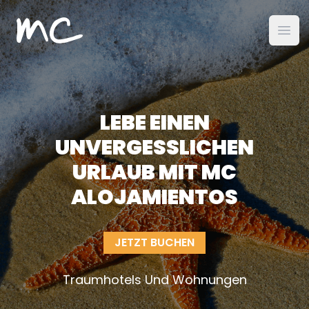
MC Alojamientos
öffn
LEBE EINEN
UNVERGESSLICHEN
URLAUB MIT MC
ALOJAMIENTOS
JETZT BUCHEN
Traumhotels Und Wohnungen