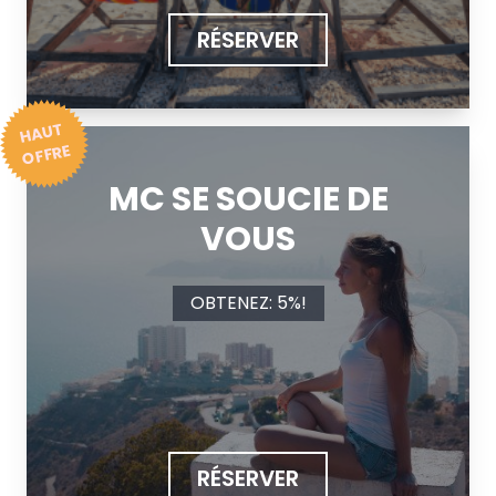
RÉSERVER
H
A
U
T
OFFRE
MC SE SOUCIE DE
VOUS
OBTENEZ: 5%!
RÉSERVER