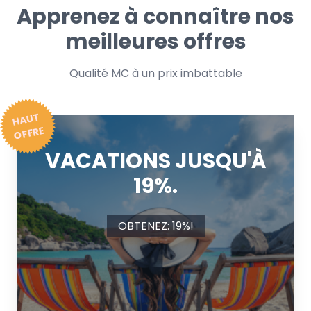
Apprenez à connaître nos
meilleures offres
Qualité MC à un prix imbattable
H
A
U
T
OFFRE
VACATIONS JUSQU'À
19%.
OBTENEZ: 19%!