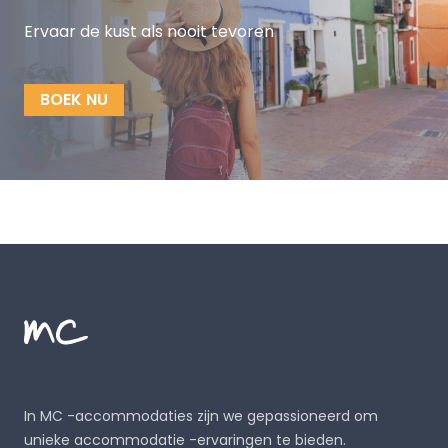
Ervaar de kust als nooit tevoren
BOEK NU
Footer
MC Alojamientos
In MC -accommodaties zijn we gepassioneerd om
unieke accommodatie -ervaringen te bieden.