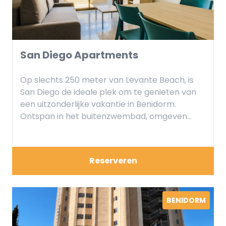
San Diego Apartments
Op slechts 250 meter van Levante Beach, is
San Diego de ideale plek om te genieten van
een uitzonderlijke vakantie in Benidorm.
Ontspan in het buitenzwembad, omgeven
door een terras perfect voor zonnebaden, of
wandel door onze vredige omgeving met
toegang tot alle voorzieningen. Ontdek
Reserveren
comfortabele en goed uitgeruste
accommodatie die uw dagen door de
Middellandse Zee onvergetelijk maken. Kom en
leef de San Diego -ervaring!
BENIDORM