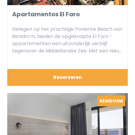
Apartamentos El Faro
Gelegen op het prachtige Poniente Beach van
Benidorm, bieden de opgeknapte El Faro -
appartementen een uitzonderlijk verblijf
tegenover de Middellandse Zee. Met een nieuw
gerenoveerde receptie, het combineren van
moderniteit en warmte en een gerenoveerde
bar, zullen gasten genieten atmosfeer
Reserveren
verbonden met de natuur. Het
interieurontwerp, met zachte tonen en
moderne meubels, garandeert comfort en
elegantie.
BENIDORM
Met directe toegang tot het strand en de
nabijheid van lokale attracties, bieden deze
flats de perfecte basis voor het verkennen