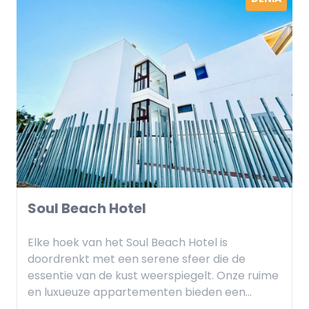
Maryciel is de keuze voor jou. Elk appartement
is ontworpen met uw comfort in gedachten,
met moderne voorzieningen waardoor u zich
thuis voelt, maar met de toevoeging van die
mediterrane charme die alleen Benidorm kan
bieden.
Benidorm nodigt u uit om zijn levendige
nachtleven te ontdekken, Met een breed
scala aan restaurants, bars en clubs op
loopafstand. Maar als je de voorkeur geeft aan
een rustige nacht, ontspan dan gewoon op je
Soul Beach Hotel
balkon, met een drankje in de hand, en geniet
van de sterren die op de zee worden
Elke hoek van het Soul Beach Hotel is
gereflecteerd.
doordrenkt met een serene sfeer die de
essentie van de kust weerspiegelt. Onze ruime
en luxueuze appartementen bieden een
panoramisch uitzicht op de oceaan en zijn