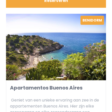
Reserveren
De keuken wordt een creatieruimte, uitgerust
met een keramische kookplaat, koelkast,
magnetron en al het noodzakelijk
BENIDORM
gebruiksvoorwerpen. Om een ​​gastronomisch
diner te bereiden of gewoon een snack uit het
midden van de middag, is alles tot uw
beschikking.
De woonkamer, uitgerust met een high-
definition televisie, is perfect voor die
momenten van ontspanning . En aan het einde
van de dag, een heldere en gastvrije ruimte,
waar comfortabele bedden wachten om een ​​
rustgevende rust te garanderen.
Apartamentos Buenos Aires
Vergeet niet de deuren naar het grote terras
Geniet van een unieke ervaring aan zee in de
te openen en de zeebries te voelen. Bij ons is
appartementen Buenos Aires. Hier zijn elke
elk detail ontworpen om uw verblijf een