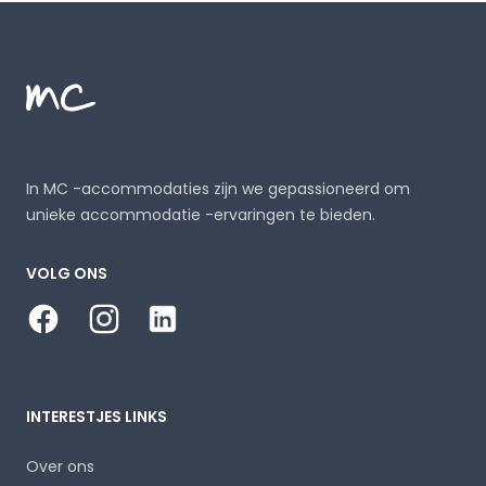
Footer
MC Alojamientos
In MC -accommodaties zijn we gepassioneerd om
unieke accommodatie -ervaringen te bieden.
VOLG ONS
Facebook
Instagram
LinkedIn
INTERESTJES LINKS
Over ons