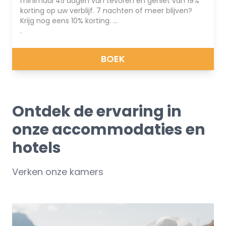
minimaal 45 dagen van tevoren en geniet van 19%
korting op uw verblijf. 7 nachten of meer blijven?
Krijg nog eens 10% korting.
.
Reis met het grootste vertrouwen met ons
zorgeloze tarief. U zult niet alleen genieten van een
BOEK
aangenaam verblijf, maar u zult ook de
gemoedsrust hebben die gepaard gaat met een
beleid dat gezondheidszorg, annuleringsdekking en
meer* omvat (* Controleer het beleid om
uitsluitingsdetails en annuleringsredenen).
Ontdek de ervaring in
onze accommodaties en
hotels
Verken onze kamers