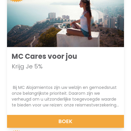
MC Cares voor jou
Krijg Je 5%
Bij MC Alojamientos zijn uw welzijn en gemoedsrust
onze belangrijkste prioriteit. Daarom zijn we
verheugd om u uitzonderlijke toegevoegde waarde
te bieden voor uw reizen: onze reismestverzekering,
nu met een korting van 5%.
BOEK
We weten dat wanneer u op een reis waagt, u wilt
genieten het ten volle en hebben het vertrouwen