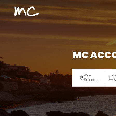
MC Alojamientos
MC ACCO
Waar
W
Selecteer
A