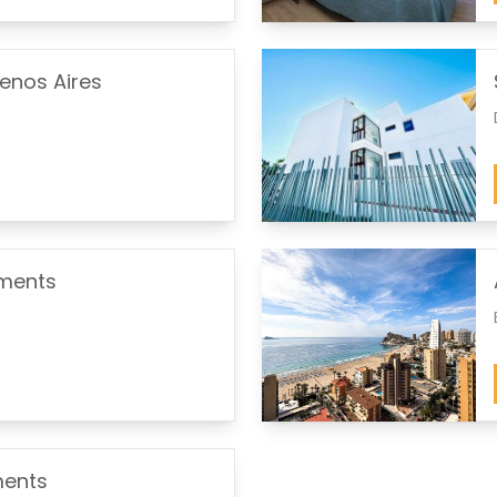
enos Aires
tments
ments