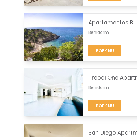
Apartamentos Bu
Benidorm
BOEK NU
Trebol One Apar
Benidorm
BOEK NU
San Diego Apart