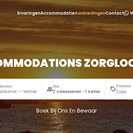
Ervaringen
Accommodatie
Aanbiedingen
Contact
W
MMODATIONS ZORGLOO
Promotie
anneer
Wie
ankomst — Vertrek
2 volwassenen · 1 kamer
Boek Bij Ons En Bewaar