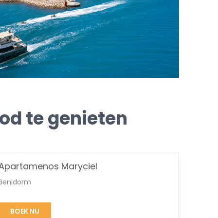
d te genieten
Apartamenos Maryciel
Benidorm
BOEK NU