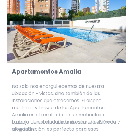
Apartamentos Amalia
No solo nos enorgullecemos de nuestra
ubicación y vistas, sino también de las
instalaciones que ofrecemos. El diseño
moderno y fresco de los Apartamentos
Amalia es el resultado de un meticuloso
trabajo para brindarle una estancia cómoda y
La zona de estar, dotada de una televisión de
elegante.
alta definición, es perfecta para esos