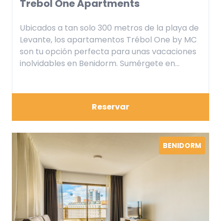
Trebol One Apartments
Ubicados a tan solo 300 metros de la playa de
Levante, los apartamentos Trébol One by MC
son tu opción perfecta para unas vacaciones
inolvidables en Benidorm. Sumérgete en
nuestra piscina al aire libre, relájate en nuestro
jardín y disfruta de un servicio de habitación
de primera clase. Todo lo que necesitas para
Reservar
una experiencia completa cerca del mar te
espera en nuestros apartamentos.
BENIDORM