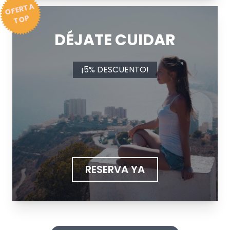
OFER
T
A
T
OP
DÉJATE CUIDAR
¡5% DESCUENTO!
RESERVA YA