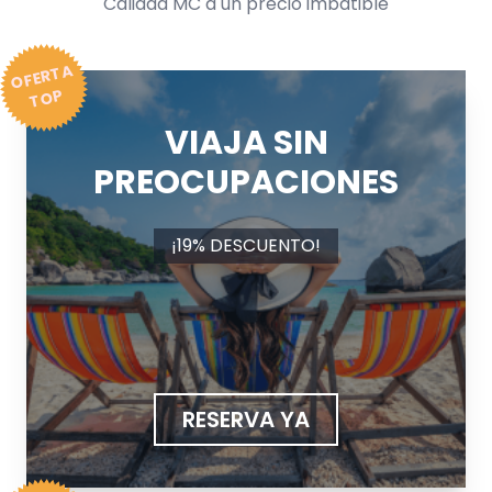
Calidad MC a un precio imbatible
OFER
T
A
T
OP
VIAJA SIN
PREOCUPACIONES
¡19% DESCUENTO!
RESERVA YA