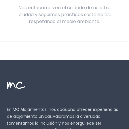
Nos enfocamos en el cuidado de nuestra
ciudad y seguimos prácticas sostenibles,
respetando el medio ambiente.
Footer
MC Alojamientos
En MC Alojamientos, nos apasiona ofrecer experiencias
de alojamiento únicas.Valoramos la diversidad,
fomentamos la inclusión y nos enorgullece ser