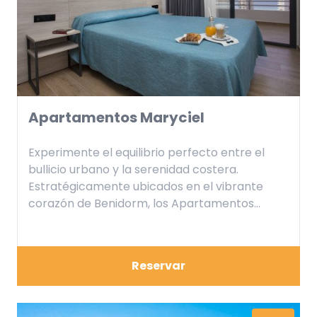
Apartamentos Maryciel
Experimente el equilibrio perfecto entre el
bullicio urbano y la serenidad costera.
Estratégicamente ubicados en el vibrante
corazón de Benidorm, los Apartamentos
Maryciel son su refugio ideal en la ciudad,
brindándole acceso inmediato a la famosa
Playa de Levante. Imagínate despertar cada
Reservar
mañana con el melodioso canto de las olas y
una vista panorámica del mar que se extiende
hasta el horizonte.